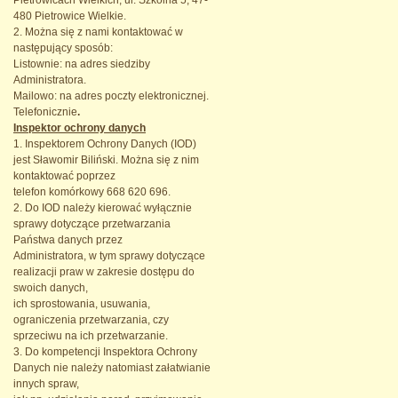
Pietrowicach Wielkich, ul. Szkolna 5, 47-
480 Pietrowice Wielkie.
2. Można się z nami kontaktować w
następujący sposób:
Listownie: na adres siedziby
Administratora.
Mailowo: na adres poczty elektronicznej.
Telefonicznie
.
Inspektor ochrony danych
1. Inspektorem Ochrony Danych (IOD)
jest Sławomir Biliński. Można się z nim
kontaktować poprzez
telefon komórkowy 668 620 696.
2. Do IOD należy kierować wyłącznie
sprawy dotyczące przetwarzania
Państwa danych przez
Administratora, w tym sprawy dotyczące
realizacji praw w zakresie dostępu do
swoich danych,
ich sprostowania, usuwania,
ograniczenia przetwarzania, czy
sprzeciwu na ich przetwarzanie.
3. Do kompetencji Inspektora Ochrony
Danych nie należy natomiast załatwianie
innych spraw,