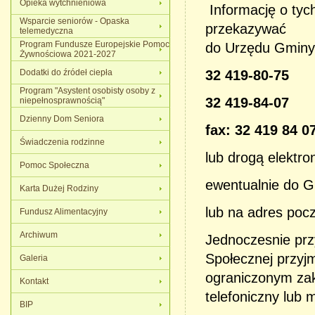
Opieka wytchnieniowa
Informację o ty
Wsparcie seniorów - Opaska
przekazywać
telemedyczna
Program Fundusze Europejskie Pomoc
do Urzędu Gminy w
Żywnościowa 2021-2027
Dodatki do źródeł ciepła
32 419-80-75
Program "Asystent osobisty osoby z
32 419-84-07
niepełnosprawnością"
Dzienny Dom Seniora
fax: 32 419 84 0
Świadczenia rodzinne
lub drogą elektro
Pomoc Społeczna
ewentualnie do G
Karta Dużej Rodziny
lub na adres pocz
Fundusz Alimentacyjny
Archiwum
Jednoczesnie pr
Społecznej przyj
Galeria
ograniczonym zakr
Kontakt
telefoniczny lub 
BIP