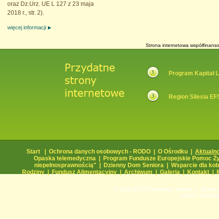
oraz Dz.Urz. UE L 127 z 23 maja
2018 r., str. 2).
więcej informacji
Strona internetowa współfinans
Program Kapitał 
Region Silesia E
Start
|
Ochrona danych osobowych - RODO
|
O Ośrodku
|
Aktualn
Opaska telemedyczna
|
Program Fundusze Europejskie Pomoc Ż
niepełnosprawnością"
|
Dzienny Dom Seniora
|
Wsparcie dla kobi
Rodziny
|
Fundusz Alimentacyjny
|
Archiwum
|
Galeria
|
Kontakt
|
© 2026 GOPS Pietrowice Wielkie | Strona
projekt i wykona