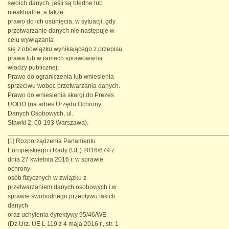
swoich danych, jeśli są błędne lub
nieaktualne, a także
prawo do ich usunięcia, w sytuacji, gdy
przetwarzanie danych nie następuje w
celu wywiązania
się z obowiązku wynikającego z przepisu
prawa lub w ramach sprawowania
władzy publicznej;
Prawo do ograniczenia lub wniesienia
sprzeciwu wobec przetwarzania danych.
Prawo do wniesienia skargi do Prezes
UODO (na adres Urzędu Ochrony
Danych Osobowych, ul.
Stawki 2, 00-193 Warszawa).
_____________________________________________________________
[1] Rozporządzenia Parlamentu
Europejskiego i Rady (UE) 2016/679 z
dnia 27 kwietnia 2016 r. w sprawie
ochrony
osób fizycznych w związku z
przetwarzaniem danych osobowych i w
sprawie swobodnego przepływu takich
danych
oraz uchylenia dyrektywy 95/46/WE
(Dz.Urz. UE L 119 z 4 maja 2016 r., str. 1