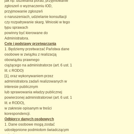
jak np. udzielania porad, przyjmowanie
zgłoszeń o wyznaczeniu IOD,
przyjmowanie zgłoszeń
o naruszeniach, udzielanie konsultacji
czy rozpatrywanie skarg. Wnioski w tego
typu sprawach
powinny być kierowane do
Administratora.
Cele i podstawy przetwarzania
1. Będziemy przetwarzać Państwa dane
osobowe w związku z realizacją
obowiązku prawnego
ciążącego na administratorze (art. 6 ust. 1
lit. c RODO)
[1], oraz wykonywaniem przez
administratora zadań realizowanych w
interesie publicznym
lub sprawowania władzy publicznej
powierzonej administratorowi (art. 6 ust. 1
lit. e RODO),
w zakresie opisanym w treści
korespondencji.
Odbiorcy danych osobowych
1. Dane osobowe mogą zostać
udostępnione podmiotom świadczącym